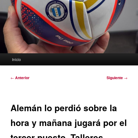
Menú
Inicio
principal
Navegación
←
Anterior
Siguiente
→
de
entradas
Alemán lo perdió sobre la
hora y mañana jugará por el
tercer puesto. Talleres