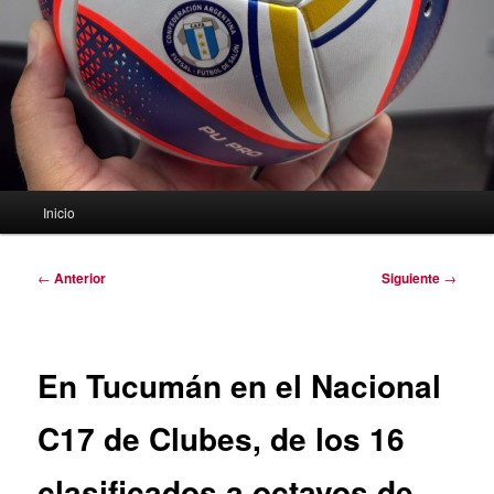
Menú
Inicio
principal
Navegación
←
Anterior
Siguiente
→
de
entradas
En Tucumán en el Nacional
C17 de Clubes, de los 16
clasificados a octavos de