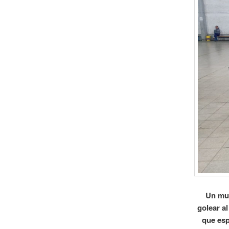
Un muy
golear a
que esp