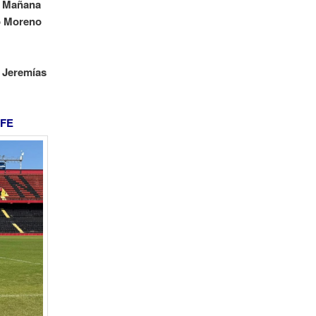
a. Mañana
no Moreno
 Jeremías
 FE