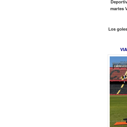
Deportiv
martes V
Los gole
VI