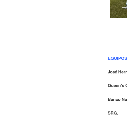
EQUIP
José 
Queen’
Banco
SRG