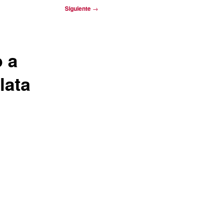
Siguiente
→
o a
lata