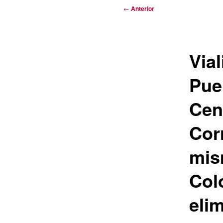
Navegación
←
Anterior
de
entradas
Via
Pue
Cen
Cor
mism
Col
eli