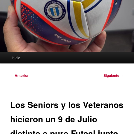
Menú
Inicio
principal
Navegación
←
Anterior
Siguiente
→
de
entradas
Los Seniors y los Veteranos
hicieron un 9 de Julio
distinto a puro Futsal junto