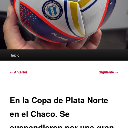
Menú
Inicio
principal
Navegación
←
Anterior
Siguiente
→
de
entradas
En la Copa de Plata Norte
en el Chaco. Se
suspendieron por una gran