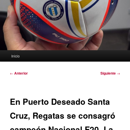
Menú
Inicio
principal
Navegación
←
Anterior
Siguiente
→
de
entradas
En Puerto Deseado Santa
Cruz, Regatas se consagró
campeón Nacional F20. La