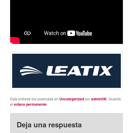
Esta entrada fue publicada en
Uncategorized
por
adminOK
. Guarda
el
enlace permanente
.
Deja una respuesta