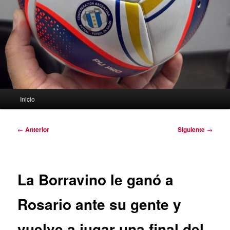
Menú
Inicio
principal
Navegación
←
Anterior
Siguiente
→
de
entradas
La Borravino le ganó a
Rosario ante su gente y
vuelve a jugar una final del