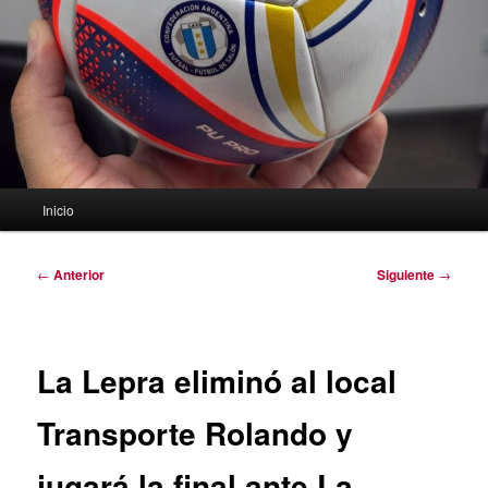
Menú
Inicio
principal
Navegación
←
Anterior
Siguiente
→
de
entradas
La Lepra eliminó al local
Transporte Rolando y
jugará la final ante La