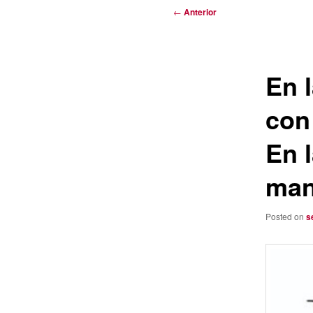
Navegación
←
Anterior
de
entradas
En 
con 
En 
man
Posted on
s