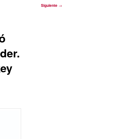
Siguiente
→
tó
der.
key