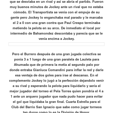
que se desviaba en un rival y así se abría el partido. Fueron
muy buenos minutos de Jockey ante un rival que no estaba
cómodo. El Transportista se venia con el empuje de su
gente pero Jockey lo enganchaba mal parado y le marcaba
el 2 a 0 con una gran contra que Paul Crespo terminaba
metiendo la pelota en su arco. De inmediato el local por
intermedio de Bahamondez descontaba y parecía que se le
venía encima a Jockey.
Pero el Burrero después de una gran jugada colectiva se
ponía 3 a 1 luego de una gran paralela de Lauleta para
Ahumada que de primera la metía al segundo palo por
donde entraba Gianluca Comandini para inflar la red y darle
esa ventaja de dos goles para irse al descanso. En el
complemento Jockey lo jugó a la perfección dejandolo venir
a su rival y esperando la pelota para liquidarlo y sería el
mejor jugador del torneo el Pela Torres quien pondría el 4 a
1 ante un arquero jugador que nada pudo hacer para evitar
el gol que líquidaba la gran final. Cuarta Estrella para el
Club del Barrio San Ignacio que sabe como jugar torneos
tan duros como lo es la División de Honor.