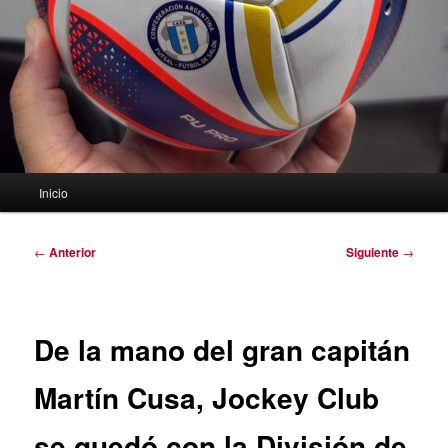
Menú
Inicio
principal
Navegación
←
Anterior
Siguiente
→
de
entradas
De la mano del gran capitán
Martín Cusa, Jockey Club
se quedó con la División de