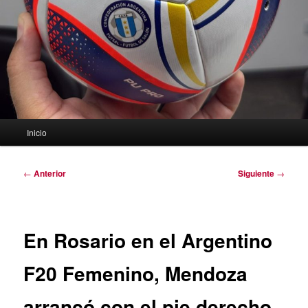
Menú
Inicio
principal
Navegación
←
Anterior
Siguiente
→
de
entradas
En Rosario en el Argentino
F20 Femenino, Mendoza
arrancó con el pie derecho