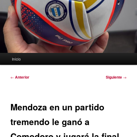
Menú
Inicio
principal
Navegación
←
Anterior
Siguiente
→
de
entradas
Mendoza en un partido
tremendo le ganó a
Comodoro y jugará la final