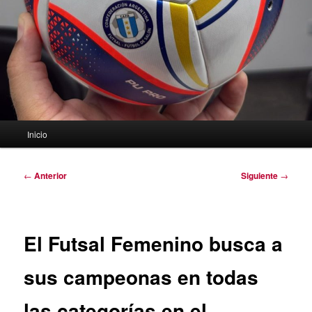
Menú
Inicio
principal
Navegación
←
Anterior
Siguiente
→
de
entradas
El Futsal Femenino busca a
sus campeonas en todas
las categorías en el