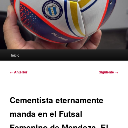
Menú
Inicio
principal
Navegación
←
Anterior
Siguiente
→
de
entradas
Cementista eternamente
manda en el Futsal
Femenino de Mendoza. El