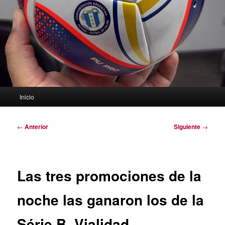
Menú
Inicio
principal
Navegación
←
Anterior
Siguiente
→
de
entradas
Las tres promociones de la
noche las ganaron los de la
Série B, Vialidad,