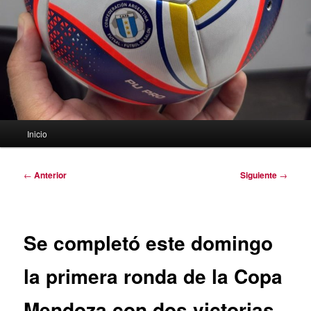
Menú
Inicio
principal
Navegación
←
Anterior
Siguiente
→
de
entradas
Se completó este domingo
la primera ronda de la Copa
Mendoza con dos victorias