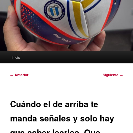
Menú
Inicio
principal
Navegación
←
Anterior
Siguiente
→
de
entradas
Cuándo el de arriba te
manda señales y solo hay
que saber leerlas. Que