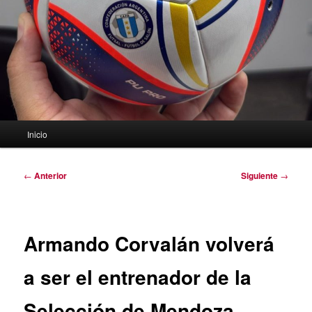
Menú
Inicio
principal
Navegación
←
Anterior
Siguiente
→
de
entradas
Armando Corvalán volverá
a ser el entrenador de la
Selección de Mendoza.