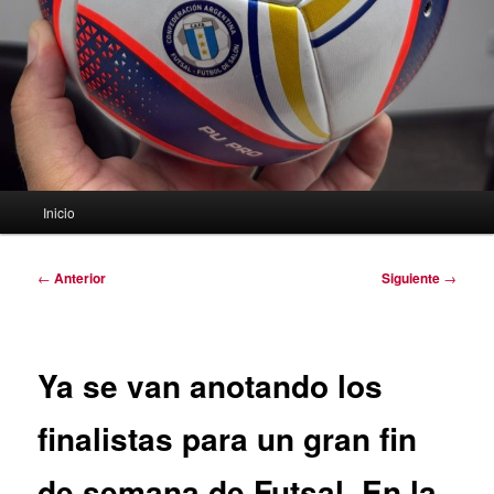
Menú
Inicio
principal
Navegación
←
Anterior
Siguiente
→
de
entradas
Ya se van anotando los
finalistas para un gran fin
de semana de Futsal. En la