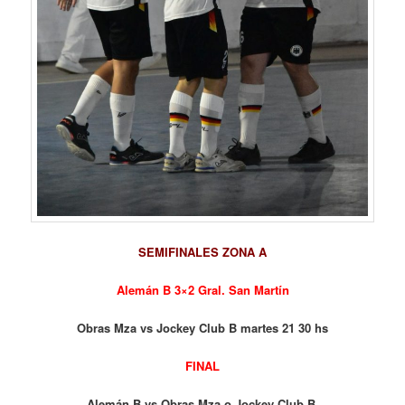
SEMIFINALES ZONA A
Alemán B 3×2 Gral. San Martín
Obras Mza vs Jockey Club B martes 21 30 hs
FINAL
Alemán B vs Obras Mza o Jockey Club B