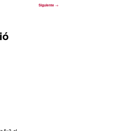
Siguiente
→
ió
a 5×2, el