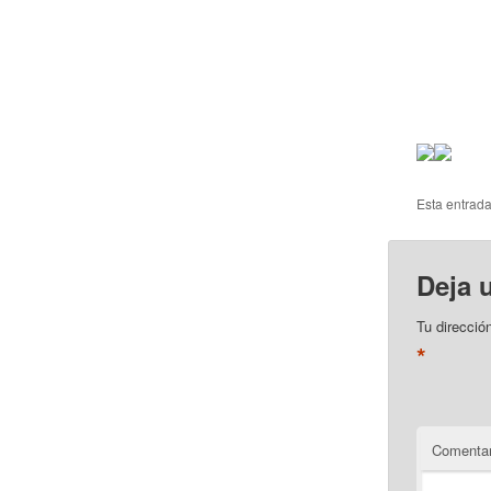
Esta entrad
Deja 
Tu direcció
*
Comentar