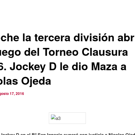
che la tercera división abr
fuego del Torneo Clausura
6. Jockey D le dio Maza a
olas Ojeda
gosto 17, 2016
ockey D en el Bº San Ignacio superó con justicia a Nicolas Ojed