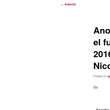
Navegación
←
Anterior
de
entradas
Ano
el 
201
Nic
Posted on
a
Se
Anoche J