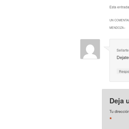
Esta entrad
UN COMENTAR
MENDOZA
»
Sellarte
Dejate
Resp
Deja 
Tu direcció
*