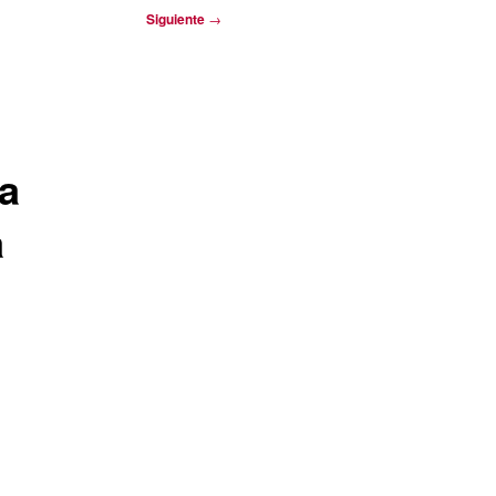
Siguiente
→
da
a