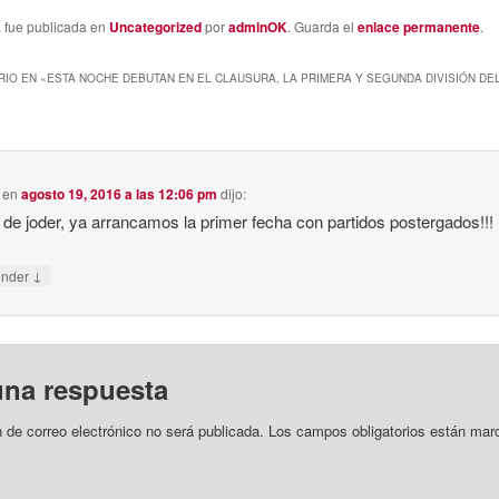
a fue publicada en
Uncategorized
por
adminOK
. Guarda el
enlace permanente
.
IO EN «
ESTA NOCHE DEBUTAN EN EL CLAUSURA, LA PRIMERA Y SEGUNDA DIVISIÓN DE
en
agosto 19, 2016 a las 12:06 pm
dijo:
 de joder, ya arrancamos la primer fecha con partidos postergados!!!
↓
onder
una respuesta
n de correo electrónico no será publicada.
Los campos obligatorios están mar