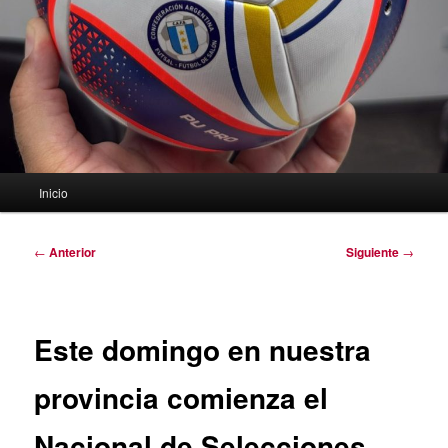
Menú
Inicio
principal
Navegación
←
Anterior
Siguiente
→
de
entradas
Este domingo en nuestra
provincia comienza el
Nacional de Selecciones