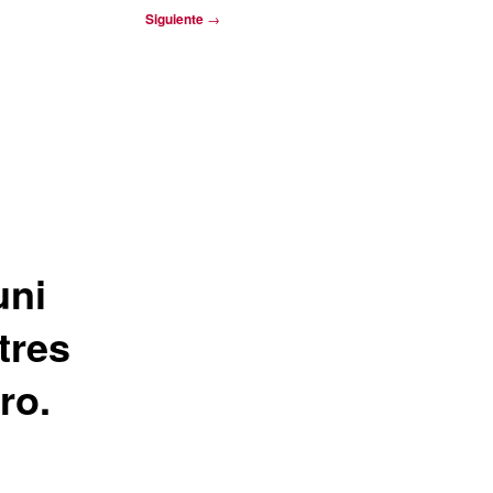
Siguiente
→
uni
tres
ro.