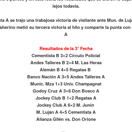
lejos todavía.
a A se trajo una trabajosa victoria de visitante ante Mun. de Luj
sherino metió su tercera victoria al hilo y comparte la punta con
A
Resultados de la 3° Fecha
Cementista B 3×2 Círculo Policial
Andes Talleres B 2×4 M. Las Heras
Alemán B 4×5 Regatas B
Banco Nación A 3×5 Andes Talleres A
Munic. Mza 1×3 Univ. Champagnat
Godoy Cruz A 3×6 Don Bosco A
Jockey Club B 1×2 Regatas A
Jockey Club A 6×2 M. Junín
M. Luján A 4×5 Cementista A
Alianza Gllén vs. Don Orione