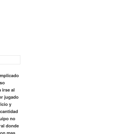
omplicado
oso
irse al
er jugado
icio y
 cantidad
quipo no
eral donde
aron mas