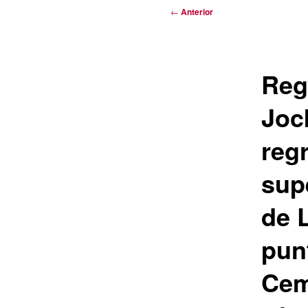
Navegación
←
Anterior
de
entradas
Reg
Joc
reg
sup
de 
punt
Cem