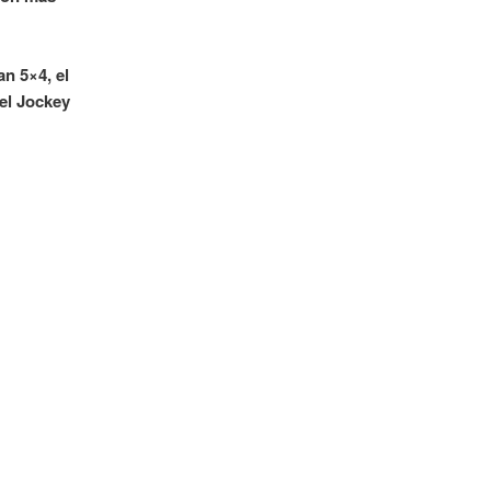
an 5×4, el
 el Jockey