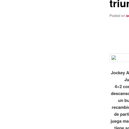
triu
Posted on
s
Jockey A
Ju
4×2 co
descanso
un bu
recambio
de part
juega mal
tiene s