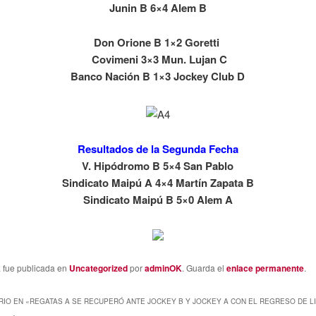
Junin B 6×4 Alem B
Don Orione B 1×2 Goretti
Covimeni 3×3 Mun. Lujan C
Banco Nación B 1×3 Jockey Club D
Resultados de la Segunda Fecha
V. Hipódromo B 5×4 San Pablo
Sindicato Maipú A 4×4 Martín Zapata B
Sindicato Maipú B 5×0 Alem A
a fue publicada en
Uncategorized
por
adminOK
. Guarda el
enlace permanente
.
IO EN «
REGATAS A SE RECUPERÓ ANTE JOCKEY B Y JOCKEY A CON EL REGRESO DE L