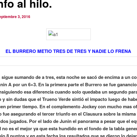
nfo al hilo.
eptiembre 3, 2016
EL BURRERO METIO TRES DE TRES Y NADIE LO FRENA
 sigue sumando de a tres, esta noche se sacó de encima a un c
nin A por un 6×3. En la primera parte el Burrero se fue gananci
nsiguiendo esa diferencia cuando solo quedaba un segundo para 
 y sin dudas que el Trueno Verde sintió el impacto luego de hab
en primer tiempo. En el complemento Jockey con mucho mas of
 fue asegurando el tercer triunfo en el Clausura sobre la misma
idos jugados. Por el lado de Junin el panorama a pesar que el e
 no es el mejor ya que esta hundido en el fondo de la tabla gen
olo 8 puntos y en esta fecha los resultados que se dieron lo dej