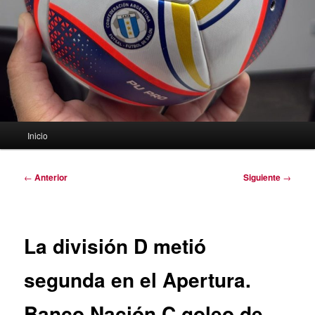
Menú
Inicio
principal
Navegación
←
Anterior
Siguiente
→
de
entradas
La división D metió
segunda en el Apertura.
Banco Nación C goleo de