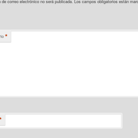
n de correo electrónico no será publicada.
Los campos obligatorios están mar
*
io
*