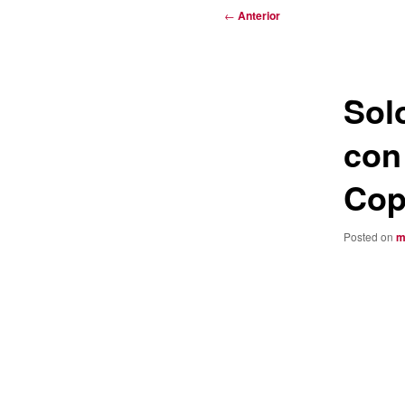
Navegación
←
Anterior
de
entradas
Sol
con
Cop
Posted on
m