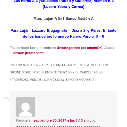
Las Heras A 3 (Valladares Pulido y Gutierrez) Alemán B 3
(Lucero Yebra y Correa)
Mun. Lujan A 5×1 Banco Nación A
Para Luján, Lazzaro Bragagnolo – Díaz x 2 -y Pérez. El tanto
de los bancarios lo marcó Palero.Parcial 0 – 0
Esta entrada fue publicada en
Uncategorized
por
adminOK
. Guarda
el
enlace permanente
.
UN COMENTARIO EN «
JOCKEY B DIO EL GOLPE EN CEMENTISTA.DON
ORIONE SIGUE INCREIBLEMENTE CRUZADO Y EL CARCELERO LO
APROVECHÓ. MUN. DE LUJAN DEJÓ AL BANCO EN QUIEBRA.
»
Pavone
en
septiembre 30, 2017 a las 3:10 am
dijo:
Ahhhhh bueeeeeenoooo sopitaaaaaaaaa jaaaaaaaa