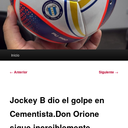
Menú
Inicio
principal
Navegación
←
Anterior
Siguiente
→
de
entradas
Jockey B dio el golpe en
Cementista.Don Orione
sigue increiblemente