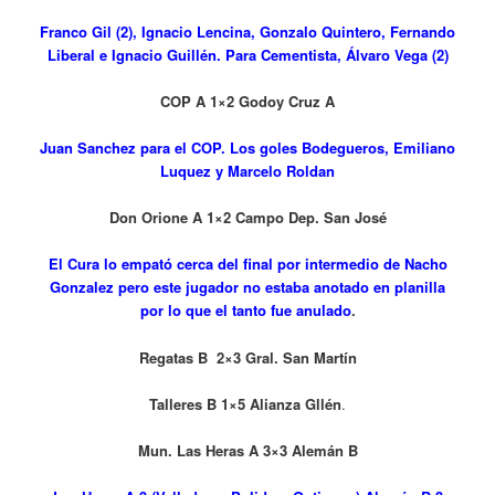
Franco Gil (2), Ignacio Lencina, Gonzalo Quintero, Fernando
Liberal e Ignacio Guillén.
Para Cementista, Álvaro Vega (2)
COP A 1×2 Godoy Cruz A
Juan Sanchez para el COP. Los goles Bodegueros, Emiliano
Luquez y Marcelo Roldan
Don Orione A 1×2 Campo Dep. San José
El Cura lo empató cerca del final por intermedio de Nacho
Gonzalez pero este jugador no estaba anotado en planilla
por lo que el tanto fue anulado
.
Regatas B 2×3 Gral. San Martín
Talleres B 1×5 Alianza Gllén
.
Mun. Las Heras A 3×3 Alemán B