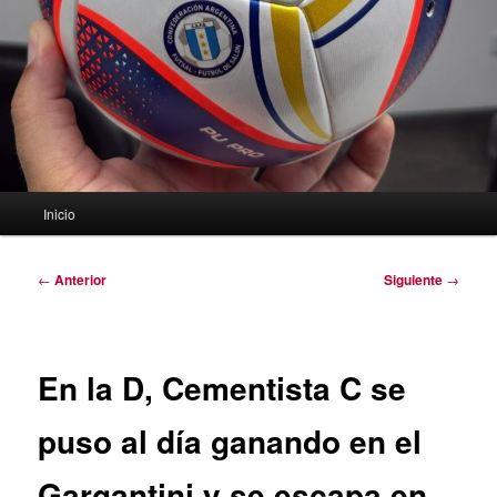
Menú
Inicio
principal
Navegación
←
Anterior
Siguiente
→
de
entradas
En la D, Cementista C se
puso al día ganando en el
Gargantini y se escapa en