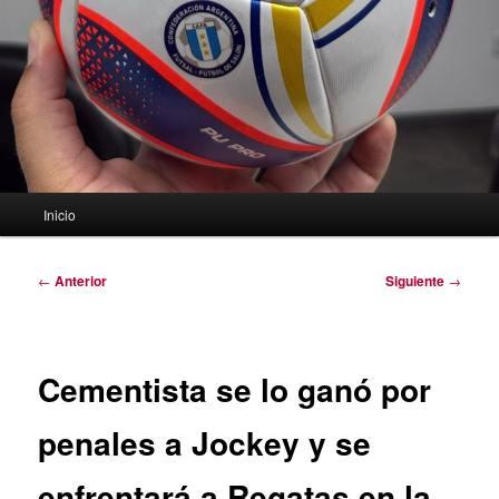
Menú
Inicio
principal
Navegación
←
Anterior
Siguiente
→
de
entradas
Cementista se lo ganó por
penales a Jockey y se
enfrentará a Regatas en la