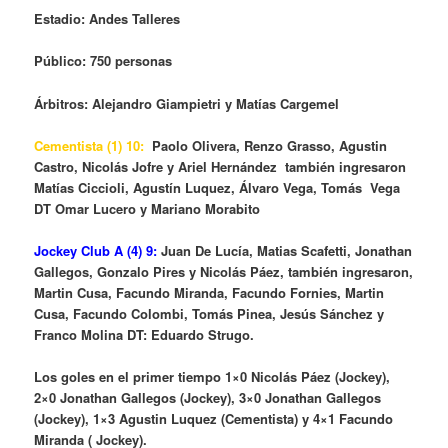
Estadio: Andes Talleres
Público: 750 personas
Árbitros: Alejandro Giampietri y Matías Cargemel
Cementista (1) 10:
Paolo Olivera, Renzo Grasso, Agustin
Castro, Nicolás Jofre y Ariel Hernández también ingresaron
Matías Ciccioli, Agustín Luquez, Álvaro Vega, Tomás Vega
DT Omar Lucero y Mariano Morabito
Jockey Club A (4) 9:
Juan De Lucía, Matias Scafetti, Jonathan
Gallegos, Gonzalo Pires y Nicolás Páez, también ingresaron,
Martin Cusa, Facundo Miranda, Facundo Fornies, Martin
Cusa, Facundo Colombi, Tomás Pinea, Jesús Sánchez y
Franco Molina DT: Eduardo Strugo.
Los goles en el primer tiempo 1×0 Nicolás Páez (Jockey),
2×0 Jonathan Gallegos (Jockey), 3×0 Jonathan Gallegos
(Jockey), 1×3 Agustin Luquez (Cementista) y 4×1 Facundo
Miranda ( Jockey).