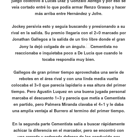
juego colectivo a Lucas Díaz y Gonzalo Ábrego y por eso se
veía cortado entré lo que podía armar Renzo Grasso y hacer
más arriba entre Hernández y Jofre.
Jockey persivia esto y seguía buscando y presionando a su
rival en la salida. Su premio llegaría con el 2×0 marcado por
Jonathan Gallegos a la salida de un tiro libre donde el gran
Jony la dejó colgada de un ángulo
.
Cementista no
reaccionaba e inquietaba poco a De Lucía que cuando le
tocaba respondía muy bien.
Gallegos de gran primer tiempo aprovechaba una serie de
rebotes en el área rival y con una linda media vuelta
colocaba el 3×0 que parecía lapidario a esa altura del primer
tiempo. Pero Agustín Luquez en una buena jugada personal
marcaba el descuento 1×3 y parecía que metía a Cementista
en partido, pero Palmera Miranda clavaba el 4×1 y le daba
una amplia ventaja al Burrero al termino del primer tiempo.
En la segunda parte Cementista salía a buscar rápidamente
achicar la diferencia en el marcador, pero se encontró con
una cerrada y ordenada defensa de los conducido por