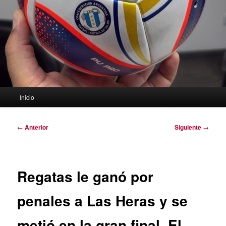
Menú
Inicio
principal
Navegación
←
Anterior
Siguiente
→
de
entradas
Regatas le ganó por
penales a Las Heras y se
metió en la gran final. El