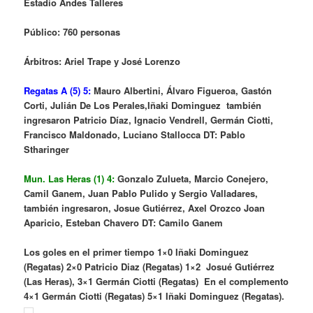
Estadio Andes Talleres
Público: 760 personas
Árbitros: Ariel Trape y José Lorenzo
Regatas A (5) 5:
Mauro Albertini, Álvaro Figueroa, Gastón
Corti, Julián De Los Perales,
Iñaki Dominguez también
ingresaron Patricio Díaz, Ignacio Vendrell, Germán Ciotti,
Francisco Maldonado, Luciano Stallocca DT: Pablo
Stharinger
Mun. Las Heras (1) 4:
Gonzalo Zulueta, Marcio Conejero,
Camil Ganem, Juan Pablo Pulido y Sergio Valladares,
también ingresaron, Josue Gutiérrez, Axel Orozco Joan
Aparicio, Esteban Chavero DT: Camilo Ganem
Los goles en el primer tiempo 1×0 Iñaki Dominguez
(Regatas) 2×0 Patricio Diaz (R
egatas) 1×2 Josué Gutiérrez
(Las Heras), 3×1 Germán Ciotti (Regatas) En el complemento
4×1 Germán Ciotti (Regatas) 5×1 Iñaki Dominguez (Regatas).