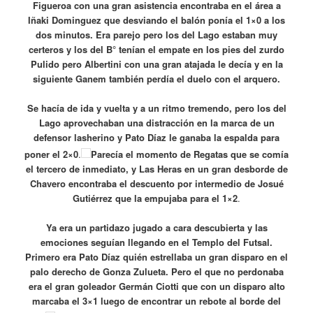
Figueroa con una gran asistencia encontraba en el área a
Iñaki Dominguez que desviando el balón ponía el 1×0 a los
dos minutos. Era parejo pero los del Lago estaban muy
certeros y los del B° tenían el empate en los pies del zurdo
Pulido pero Albertini con una gran atajada le decía y en la
siguiente Ganem también perdía el duelo con el arquero.
Se hacía de ida y vuelta y a un ritmo tremendo, pero los del
Lago aprovechaban una distracción en la marca de un
defensor lasherino y Pato Díaz le ganaba la espalda para
poner el 2×0
.
Parecía el momento de Regatas que se comía
el tercero de inmediato, y Las Heras en un gran desborde de
Chavero encontraba el descuento por intermedio de Josué
Gutiérrez que la empujaba para el 1×2
.
Ya era un partidazo jugado a cara descubierta y las
emociones seguían llegando en el Templo del Futsal.
Primero era Pato Díaz quién estrellaba un gran disparo en el
palo derecho de Gonza Zulueta. Pero el que no perdonaba
era el gran goleador Germán Ciotti que con un disparo alto
marcaba el 3×1 luego de encontrar un rebote al borde del