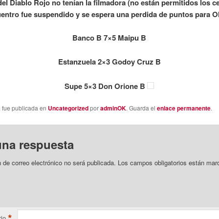
del Diablo Rojo no tenían la filmadora (no están permitidos los ce
uentro fue suspendido y se espera una perdida de puntos para 
Banco B 7×5 Maipu B
Estanzuela 2×3 Godoy Cruz B
Supe 5×3 Don Orione B
a fue publicada en
Uncategorized
por
adminOK
. Guarda el
enlace permanente
.
una respuesta
n de correo electrónico no será publicada.
Los campos obligatorios están mar
*
io