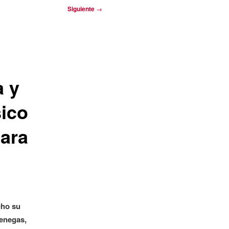
Siguiente
→
a y
sico
para
cho su
Benegas,