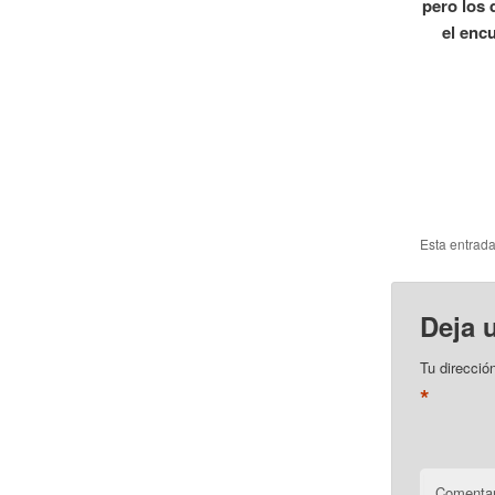
pero los 
el enc
Esta entrad
Deja 
Tu direcció
*
Comentar