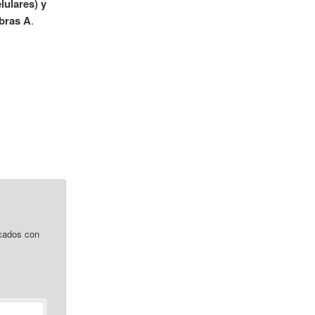
lulares) y
Obras A
.
cados con