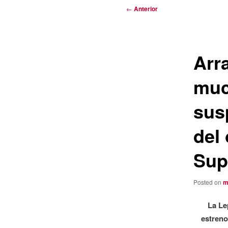
Navegación
←
Anterior
de
entradas
Arr
muc
sus
del
Sup
Posted on
m
La Le
estreno