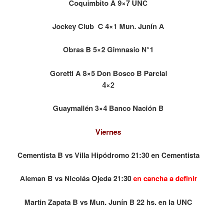
Coquimbito A 9×7 UNC
Jockey Club C 4×1 Mun. Junín A
Obras B 5×2 Gimnasio N°1
Goretti A 8×5 Don Bosco B Parcial
4×2
Guaymallén 3×4 Banco Nación B
Viernes
Cementista B vs Villa Hipódromo 21:30 en Cementista
Aleman B vs Nicolás Ojeda 21:30
en cancha a definir
Martin Zapata B vs Mun. Junín B 22 hs. en la UNC