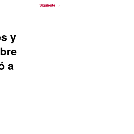
Siguiente
→
s y
obre
ó a