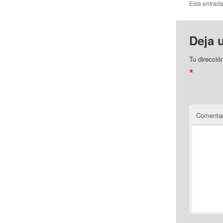
Esta entrad
Deja 
Tu direcció
*
Comentar