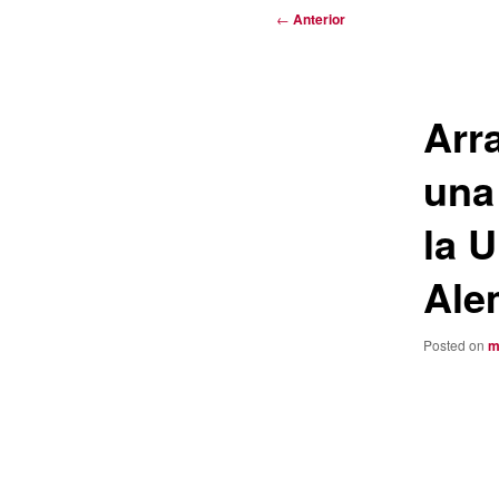
Navegación
←
Anterior
de
entradas
Arr
una
la U
Ale
Posted on
m