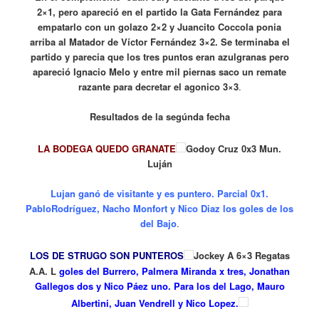
2×1, pero apareció en el partido la Gata Fernández para
empatarlo con un golazo 2×2 y Juancito Coccola ponia
arriba al Matador de Víctor Fernández 3×2. Se terminaba el
partido y parecia que los tres puntos eran azulgranas pero
apareció Ignacio Melo y entre mil piernas saco un remate
razante para decretar el agonico 3×3
.
Resultados de la segúnda fecha
LA BODEGA QUEDO GRANATE
Godoy Cruz 0x3 Mun.
Luján
Lujan ganó de visitante y es puntero. Parcial 0x1.
PabloRodríguez, Nacho Monfort y Nico Diaz los goles de los
del Bajo
.
LOS DE STRUGO SON PUNTEROS
Jockey A 6×3 Regatas
A.A. L
goles del Burrero, Palmera Miranda x tres, Jonathan
Gallegos dos y Nico Páez uno. Para los del Lago, Mauro
Albertini, Juan Vendrell y Nico Lopez.