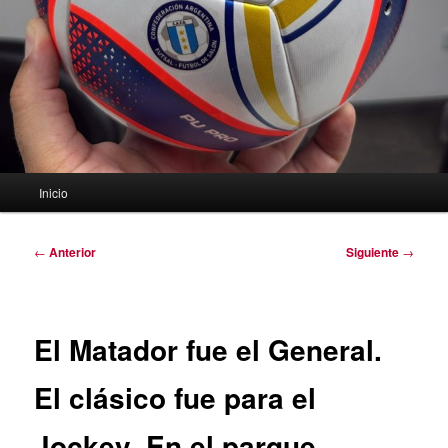
Menú
Inicio
principal
Navegación
←
Anterior
Siguiente
→
de
entradas
El Matador fue el General.
El clásico fue para el
Jockey. En el parque