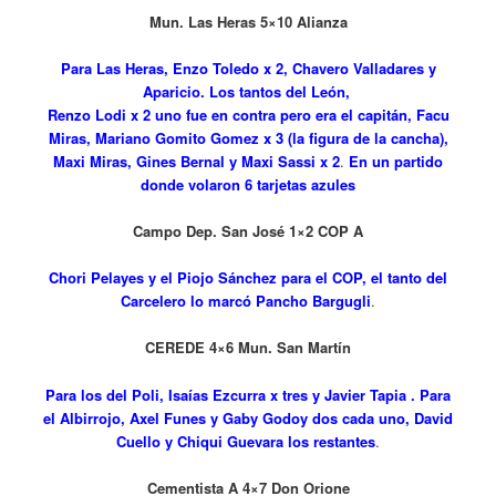
Mun. Las Heras 5×10 Alianza
Para Las Heras, Enzo Toledo x 2, Chavero Valladares y
Aparicio. Los tantos del León,
Renzo Lodi x 2 uno fue en contra pero era el capitán, Facu
Miras, Mariano Gomito Gomez x 3 (la figura de la cancha),
Maxi Miras, Gines Bernal y Maxi Sassi x 2
.
En
un partido
donde volaron 6 tarjetas azules
Campo Dep. San José 1×2 COP A
Chori Pelayes y el Piojo Sánchez para el COP, el tanto del
Carcelero lo marcó Pancho Bargugli
.
CEREDE 4×6 Mun. San Martín
Para los del Poli, Isaías Ezcurra x tres y Javier Tapia . Para
el Albirrojo, Axel Funes y Gaby Godoy dos cada uno, David
Cuello y Chiqui Guevara los restantes
.
Cementista A 4×7 Don Orione