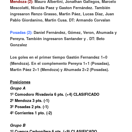
Mendoza (2):
Mauro Albertini, Jonathan Gallegos, Marcelo
Mescolatti, Nicolás Paez y Gaston Fernández. También
ingresaron Renzo Grasso, Martin Páez, Lucas Díaz, Juan
Pablo Giordanino, Martin Cusa. DT: Armando Corvalan
Posadas (2):
Daniel Fernández, Gómez, Veron, Ahumada y
Pereyra. También ingresaron Santander y . DT: Beto
Gonzalez
Los goles en el primer tiempo Gastón Fernandez 1×0
(Mendoza). En el complemento Pereyra 1×1 (Posadas),
Martin Páez 2×1 (Mendoza) y Ahumada 2×2 (Posadas).
Posiciones
Grupo A
1º Comodoro Rivadavia 6 pts. (+4) CLASIFICADO
2º Mendoza 3 pts. (-1)
3º Posadas 2 pts. (-1)
4º Corrientes 1 pto. (-2)
Grupo B
1º Cuenca Carbonífera 6 pts. (+9) CLASIFICADO