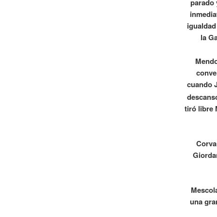
parado 
inmedia
igualdad
la G
Mendoz
conver
cuando J
descans
tiró libr
Corva
Giorda
Mescolat
una gra