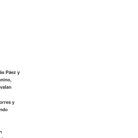
ás Páez y
nino,
rvalan
orres y
undo
n