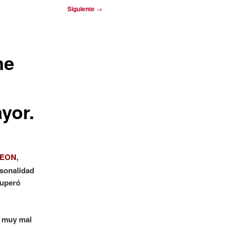
Siguiente
→
ne
yor.
EON,
sonalidad
superó
a muy mal