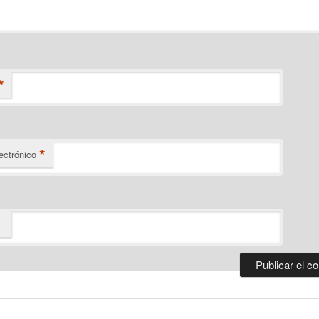
*
*
ectrónico