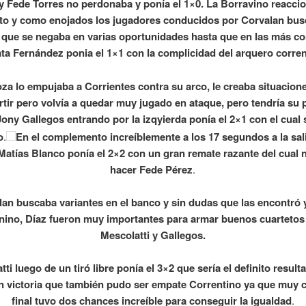
y Fede Torres no perdonaba y ponía el 1×0. La Borravino reacci
to y como enojados los jugadores conducidos por Corvalan bus
 que se negaba en varias oportunidades hasta que en las más c
ata Fernández ponia el 1×1 con la complicidad del arquero corren
a lo empujaba a Corrientes contra su arco, le creaba situacion
tir pero volvía a quedar muy jugado en ataque, pero tendría su
ony Gallegos entrando por la izqyierda ponía el 2×1 con el cual s
o
.
En el complemento increíblemente a los 17 segundos a la sal
e Matías Blanco ponía el 2×2 con un gran remate razante del cual
hacer Fede Pérez
.
lan buscaba variantes en el banco y sin dudas que las encontró 
nino, Díaz fueron muy importantes para armar buenos cuartetos 
Mescolatti y Gallegos.
ti luego de un tiró libre ponía el 3×2 que sería el definito result
n victoria que también pudo ser empate Correntino ya que muy c
final tuvo dos chances increíble para conseguir la igualdad
.