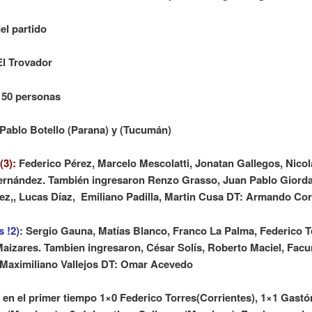
el partido
El Trovador
150 personas
 Pablo Botello (Parana) y (Tucumán)
(3):
Federico Pérez, Marcelo Mescolatti, Jonatan Gallegos, Nicol
ernández. También ingresaron Renzo Grasso, Juan Pablo Giorda
ez,, Lucas Díaz, Emiliano Padilla, Martin Cusa DT: Armando Co
 !2):
Sergio Gauna, Matías Blanco, Franco La Palma, Federico T
aizares. Tambien ingresaron, César Solís, Roberto Maciel, Fac
 Maximiliano Vallejos DT: Omar Acevedo
 en el primer tiempo 1×0 Federico Torres(Corrientes), 1×1 Gastó