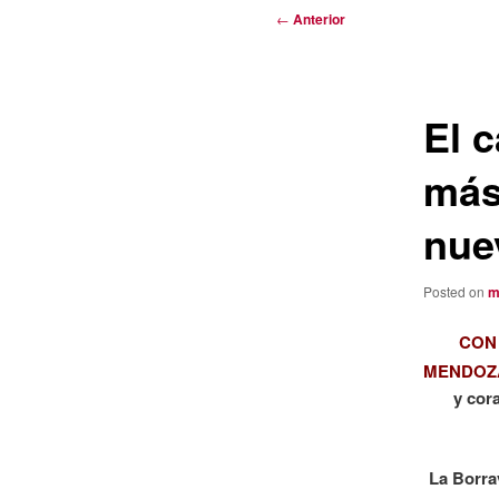
Navegación
←
Anterior
de
entradas
El 
más
nue
Posted on
m
CON
MENDOZ
y cor
La Borra