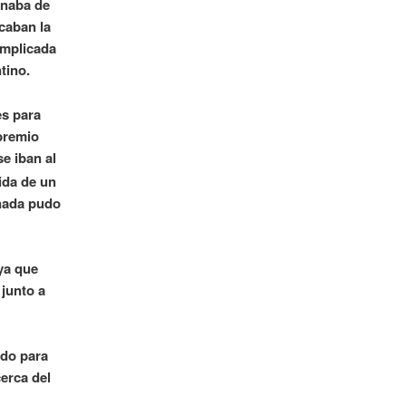
onaba de
caban la
omplicada
tino.
es para
 premio
e iban al
ida de un
 nada pudo
ya que
junto a
ado para
erca del