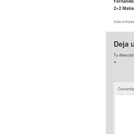
Fernández
2×2 Matía
Esta entrad
Deja 
Tu direcció
*
Comentar