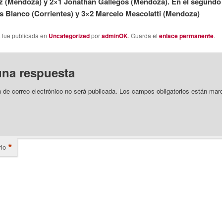
 (Mendoza) y 2×1 Jonathan Gallegos (Mendoza). En el segundo
s Blanco (Corrientes) y 3×2 Marcelo Mescolatti (Mendoza)
a fue publicada en
Uncategorized
por
adminOK
. Guarda el
enlace permanente
.
una respuesta
n de correo electrónico no será publicada.
Los campos obligatorios están mar
*
io