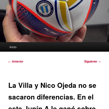
Menú
Inicio
principal
Navegación
←
Anterior
Siguiente
→
de
entradas
La Villa y Nico Ojeda no se
sacaron diferencias. En el
este Junín A le ganó sobre