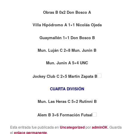
Obras B 0x2 Don Bosco A
Villa Hipódromo A 1×1 Nicolás Ojeda
Guaymallén 1×1 Don Bosco B
Mun. Luján C 2×8 Mun. Junín B
Mun. Junín A 5×4 UNC
Jockey Club C 2×5 Martin Zapata B
CUARTA DIVISIÓN
Mun. Las Heras C 5×2 Rutinni B
Alem B 3×6 Formación Futsal
Esta entrada fue publicada en
Uncategorized
por
adminOK
. Guarda
el
enlace permanente
.