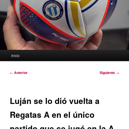
Menú
Inicio
principal
Navegación
←
Anterior
Siguiente
→
de
entradas
Luján se lo dió vuelta a
Regatas A en el único
partido que se jugó en la A.