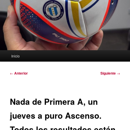
Menú
Inicio
principal
Navegación
←
Anterior
Siguiente
→
de
entradas
Nada de Primera A, un
jueves a puro Ascenso.
Todos los resultados están