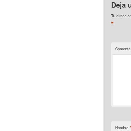
Deja 
Tu direcció
*
Comentar
Nombre