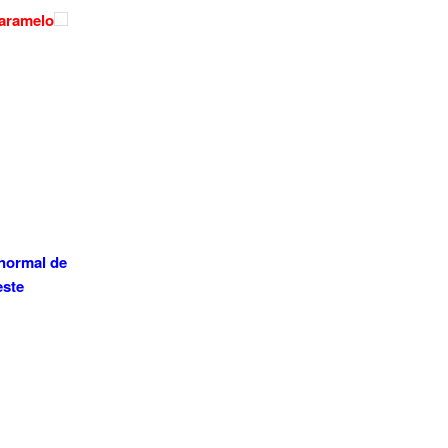
Caramelo
 normal de
este