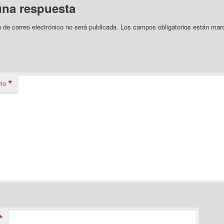
una respuesta
n de correo electrónico no será publicada.
Los campos obligatorios están mar
*
io
*