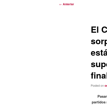
Navegación
←
Anterior
de
entradas
El C
sor
est
sup
fina
Posted on
o
Pasar
partidos