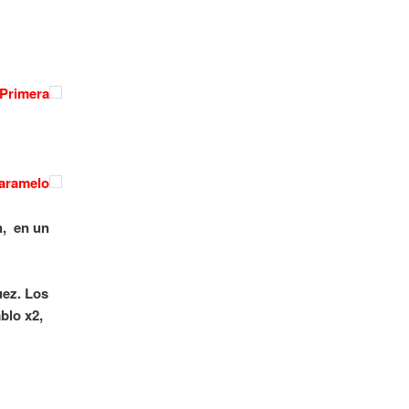
 Primera
Caramelo
n, en un
uez. Los
ablo x2,