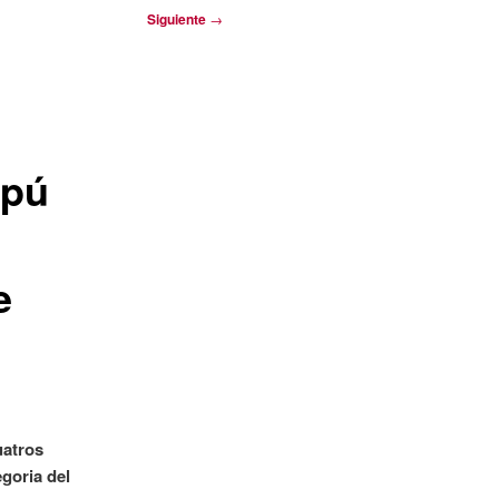
Siguiente
→
ipú
e
uatros
goria del