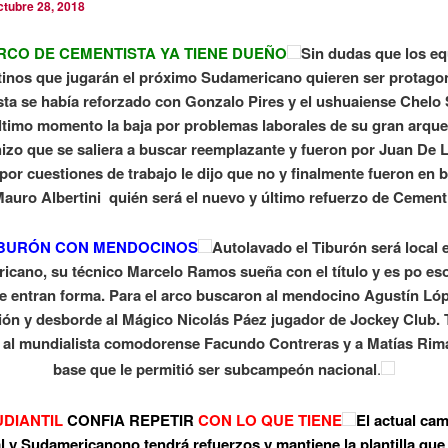
ctubre 28, 2018
RCO DE CEMENTISTA YA TIENE DUEÑO
Sin dudas que los e
tinos que jugarán el próximo Sudamericano quieren ser protagon
ta se había reforzado con Gonzalo Pires y el ushuaiense Chelo
ltimo momento la baja por problemas laborales de su gran arqu
hizo que se saliera a buscar reemplazante y fueron por Juan De 
por cuestiones de trabajo le dijo que no y finalmente fueron en
auro Albertini quién será el nuevo y último refuerzo de Cement
IBURÓN CON MENDOCINOS
Autolavado el Tiburón será local 
cano, su técnico Marcelo Ramos sueña con el título y es po es
se entran forma. Para el arco buscaron al mendocino Agustín Lóp
ción y desborde al Mágico Nicolás Páez jugador de Jockey Club.
 al mundialista comodorense Facundo Contreras y a Matías Rim
base que le permitió ser subcampeón nacional
.
DIANTIL
CONFIA REPETIR
CON LO QUE TIENE
El actual ca
l y Sudamericanono tendrá refuerzos y mantiene la plantilla que l