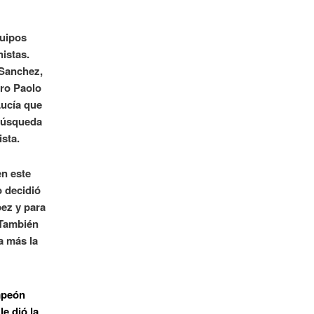
quipos
istas.
 Sanchez,
ero Paolo
Lucía que
 búsqueda
ista.
en este
o decidió
ez y para
 También
a más la
mpeón
e dió la