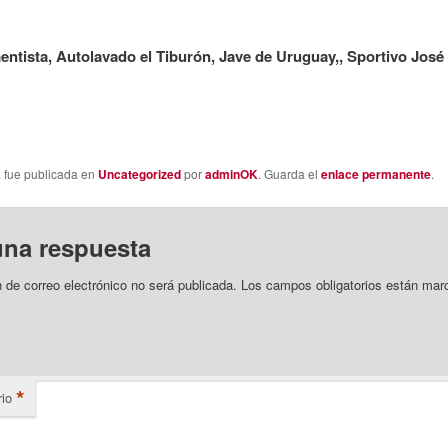
ntista, Autolavado el Tiburón, Jave de Uruguay,, Sportivo Jos
a fue publicada en
Uncategorized
por
adminOK
. Guarda el
enlace permanente
.
una respuesta
n de correo electrónico no será publicada.
Los campos obligatorios están mar
*
io