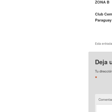
ZONA B
Club Ceme
Paraguay
Esta entrad
Deja 
Tu direcció
*
Comentar