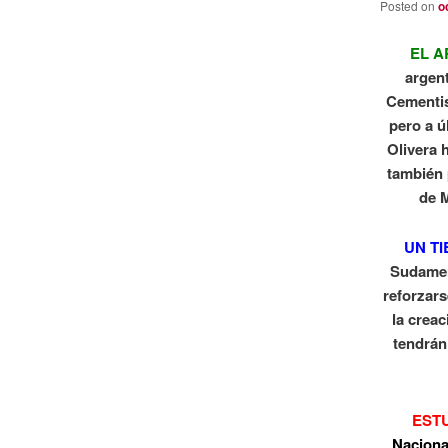
Posted on
o
EL A
argen
Cementis
pero a ú
Olivera 
también 
de M
UN T
Sudameri
reforzar
la crea
tendrán
ESTU
Naciona