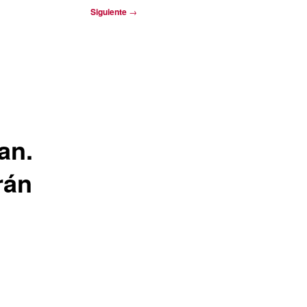
Siguiente
→
an.
rán