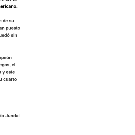
mericano.
e de su
ían puesto
quedó sin
mpeón
egas, el
 y este
su cuarto
ado Jundal