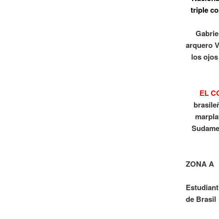
triple c
Gabrie
arquero V
los ojos
EL C
brasile
marpla
Sudameri
ZONA A
Estudiant
de Brasil