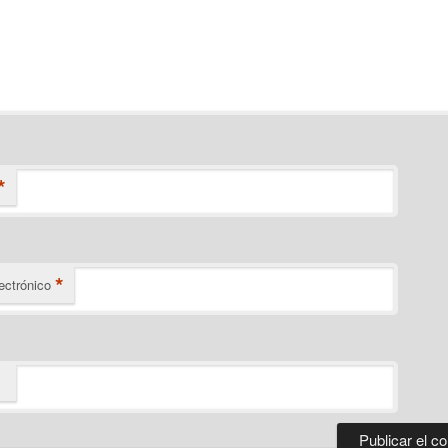
*
*
ectrónico