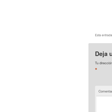
Esta entrad
Deja 
Tu direcció
*
Comentar