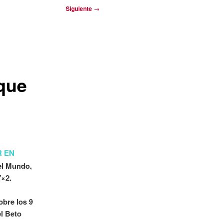
Siguiente
→
que
R EN
del Mundo,
7×2.
obre los 9
l Beto