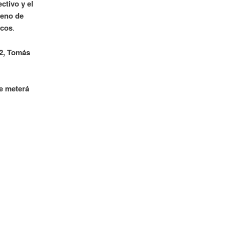
ctivo y el
reno de
ecos
.
 2, Tomás
se meterá