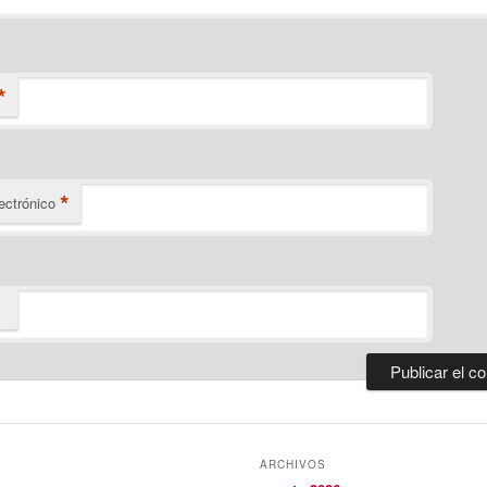
*
*
ectrónico
ARCHIVOS