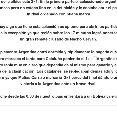
 de la albiceleste 2×1. En la primera parte el seleccionado argent
ances pero no estaba fino en la definición y le costaba abrir el pa
un rival ordenado con buena marca.
hay algo que tiene esta selección es aplomo para abrir los partid
ue la excepción ya que recién sobre los 17 minutos logró poners
un gran remate cruzado de Nacho Cervan.
plemento Argentina entró dormida y rápidamente lo pagaría cu
ro marcaba el tanto para Cataluña poniendo el 1×1
.
Argentina s
ro tenía muy en claro que dependía de si mismo para ganarlo y a
 de la clasificación. Los catalanes se replegaban demasiado y l
ro ya que Matías Carrizo marcaría 2×1 cerca del final dándole u
victoria a la Argentina ante un bravo rival.
che desde las 0:30 de nuestro país enfrentará a un Bolivia ya el