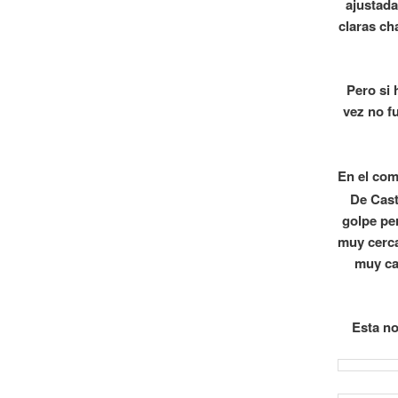
ajustada
claras ch
Pero si 
vez no f
En el com
De Cast
golpe pe
muy cerca
muy ca
Esta no