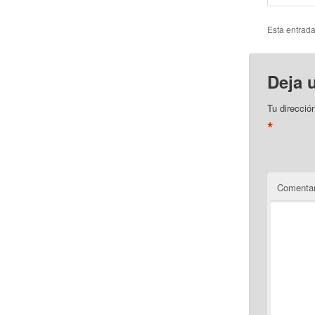
Esta entrad
Deja 
Tu direcció
*
Comentar