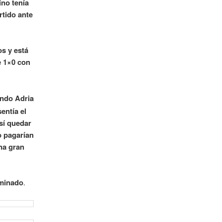
ino tenía
rtido ante
os y está
e 1×0 con
ando Adria
entía el
sí quedar
o pagarían
na gran
iminado
.