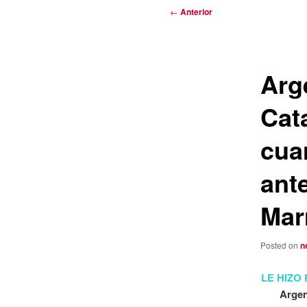
Navegación
←
Anterior
de
entradas
Arge
Cata
cua
ant
Mar
Posted on
n
LE HIZO
Argen