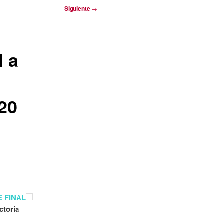
Siguiente
→
l a
C20
E FINAL
ctoria