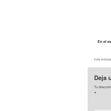
En el e
Esta entrad
Deja 
Tu direcció
*