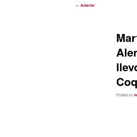
Navegación
←
Anterior
de
entradas
Mart
Ale
llev
Coq
Posted on
n