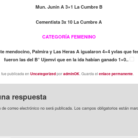
Mun. Junín A 3×1 La Cumbre B
Cementista 3x 10 La Cumbre A
CATEGORÍA FEMENINO
ste mendocino, Palmira y Las Heras A igualaron 4×4 yvlas que fe
fueron las del B° Ujemvi que en la ida habían ganado 1×0..
a fue publicada en
Uncategorized
por
adminOK
. Guarda el
enlace permanente
.
una respuesta
n de correo electrónico no será publicada.
Los campos obligatorios están mar