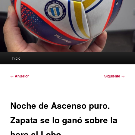
Menú
Inicio
principal
Navegación
←
Anterior
Siguiente
→
de
entradas
Noche de Ascenso puro.
Zapata se lo ganó sobre la
hora al Lobo.