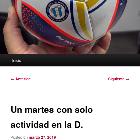
Menú
Inicio
principal
Navegación
←
Anterior
Siguiente
→
de
entradas
Un martes con solo
actividad en la D.
Posted on
marzo 27, 2019