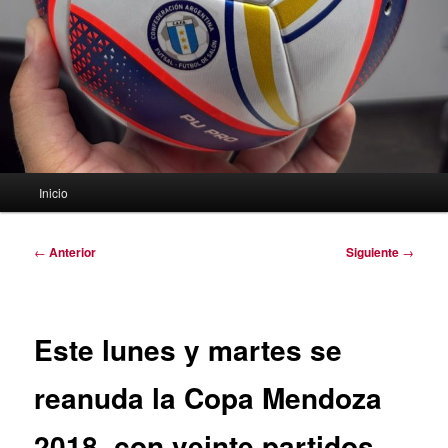
Menú
Inicio
principal
Navegación
←
Anterior
Siguiente
→
de
entradas
Este lunes y martes se
reanuda la Copa Mendoza
2018, con veinte partidos