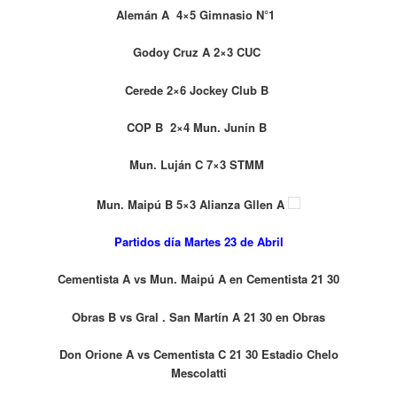
Alemán A 4×5 Gimnasio N°1
Godoy Cruz A 2×3 CUC
Cerede 2×6 Jockey Club B
COP B 2×4 Mun. Junín B
Mun. Luján C 7×3 STMM
Mun. Maipú B 5×3 Alianza Gllen A
Partidos día Martes 23 de Abril
Cementista A vs Mun. Maipú A en Cementista 21 30
Obras B vs Gral . San Martín A 21 30 en Obras
Don Orione A vs Cementista C 21 30 Estadio Chelo
Mescolatti