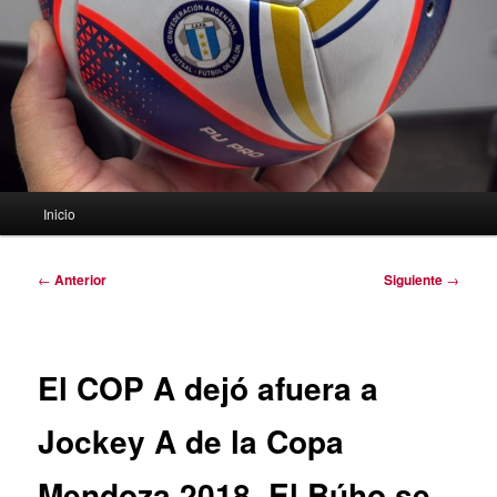
Menú
Inicio
principal
Navegación
←
Anterior
Siguiente
→
de
entradas
El COP A dejó afuera a
Jockey A de la Copa
Mendoza 2018. El Búho se