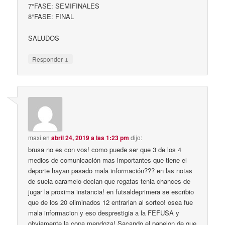
7°FASE: SEMIFINALES
8°FASE: FINAL
SALUDOS
↓
Responder
maxi
en
abril 24, 2019 a las 1:23 pm
dijo:
brusa no es con vos! como puede ser que 3 de los 4
medios de comunicación mas importantes que tiene el
deporte hayan pasado mala información??? en las notas
de suela caramelo decian que regatas tenia chances de
jugar la proxima instancia! en futsaldeprimera se escribio
que de los 20 eliminados 12 entrarian al sorteo! osea fue
mala informacion y eso desprestigia a la FEFUSA y
obviamente la copa mendoza! Sacando el papelon de que