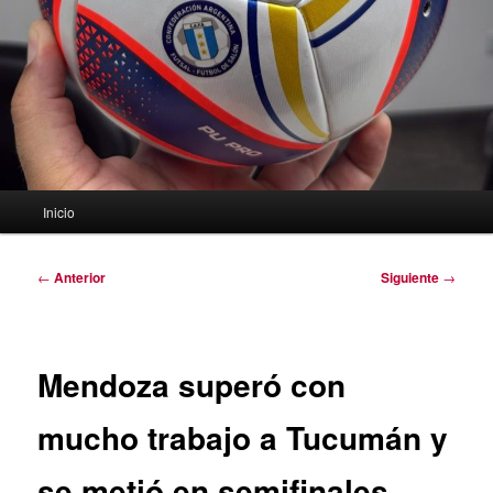
Menú
Inicio
principal
Navegación
←
Anterior
Siguiente
→
de
entradas
Mendoza superó con
mucho trabajo a Tucumán y
se metió en semifinales