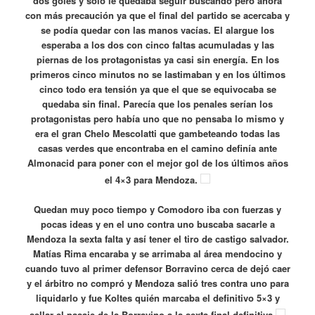
dos goles y solo le quedaba seguir buscando pero ahora
con más precaución ya que el final del partido se acercaba y
se podía quedar con las manos vacías. El alargue los
esperaba a los dos con cinco faltas acumuladas y las
piernas de los protagonistas ya casi sin energía. En los
primeros cinco minutos no se lastimaban y en los últimos
cinco todo era tensión ya que el que se equivocaba se
quedaba sin final. Parecía que los penales serían los
protagonistas pero había uno que no pensaba lo mismo y
era el gran Chelo Mescolatti que gambeteando todas las
casas verdes que encontraba en el camino definía ante
Almonacid para poner con el mejor gol de los últimos años
el 4×3 para Mendoza.
Quedan muy poco tiempo y Comodoro iba con fuerzas y
pocas ideas y en el uno contra uno buscaba sacarle a
Mendoza la sexta falta y así tener el tiro de castigo salvador.
Matías Rima encaraba y se arrimaba al área mendocino y
cuando tuvo al primer defensor Borravino cerca de dejó caer
y el árbitro no compró y Mendoza salió tres contra uno para
liquidarlo y fue Koltes quién marcaba el definitivo 5×3 y
sellar el pasaje de la Borravino a la sexta final definitiva.