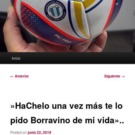
Menú
Inicio
principal
Navegación
←
Anterior
Siguiente
→
de
entradas
»HaChelo una vez más te lo
pido Borravino de mi vida»..
Posted on
junio 22, 2019