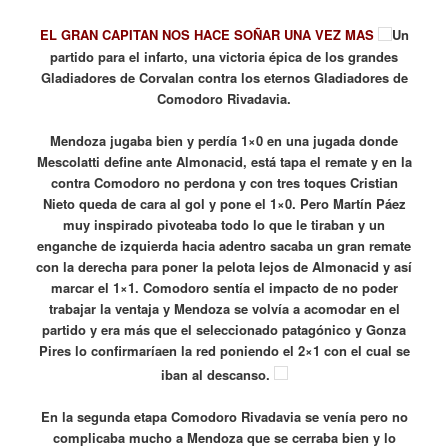
EL GRAN CAPITAN NOS HACE SOÑAR UNA VEZ MAS
Un
partido para el infarto, una victoria épica de los grandes
Gladiadores de Corvalan contra los eternos Gladiadores de
Comodoro Rivadavia.
Mendoza jugaba bien y perdía 1×0 en una jugada donde
Mescolatti define ante Almonacid, está tapa el remate y en la
contra Comodoro no perdona y con tres toques Cristian
Nieto queda de cara al gol y pone el 1×0. Pero Martín Páez
muy inspirado pivoteaba todo lo que le tiraban y un
enganche de izquierda hacia adentro sacaba un gran remate
con la derecha para poner la pelota lejos de Almonacid y así
marcar el 1×1. Comodoro sentía el impacto de no poder
trabajar la ventaja y Mendoza se volvía a acomodar en el
partido y era más que el seleccionado patagónico y Gonza
Pires lo confirmaríaen la red poniendo el 2×1 con el cual se
iban al descanso.
En la segunda etapa Comodoro Rivadavia se venía pero no
complicaba mucho a Mendoza que se cerraba bien y lo