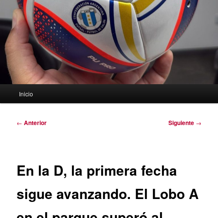
Menú
Inicio
principal
Navegación
←
Anterior
Siguiente
→
de
entradas
En la D, la primera fecha
sigue avanzando. El Lobo A
en el parque superó al