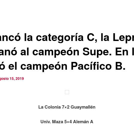
ncó la categoría C, la Lep
ganó al campeón Supe. En l
ó el campeón Pacífico B.
gosto 15, 2019
La Colonia 7×2 Guaymallén
Univ. Maza 5×4 Alemán A