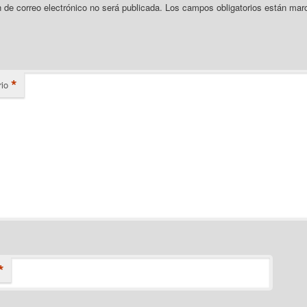
n de correo electrónico no será publicada.
Los campos obligatorios están mar
*
io
*