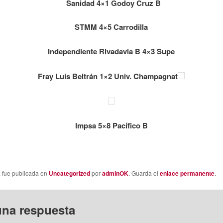
Sanidad 4×1 Godoy Cruz B
STMM 4×5 Carrodilla
Independiente Rivadavia B 4×3 Supe
Fray Luis Beltrán 1×2 Univ. Champagnat
Impsa 5×8 Pacífico B
a fue publicada en
Uncategorized
por
adminOK
. Guarda el
enlace permanente
.
una respuesta