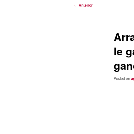
Navegación
←
Anterior
de
entradas
Arra
le 
gan
Posted on
a