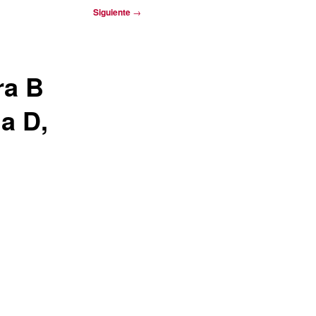
Siguiente
→
ra B
a D,